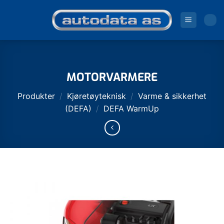
Skip
to
content
MOTORVARMERE
Produkter
/
Kjøretøyteknisk
/
Varme & sikkerhet
(DEFA)
/
DEFA WarmUp