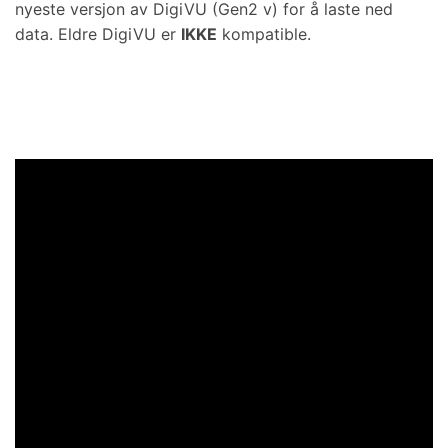
nyeste versjon av DigiVU (Gen2 v) for å laste ned
data. Eldre DigiVU er
IKKE
kompatible.