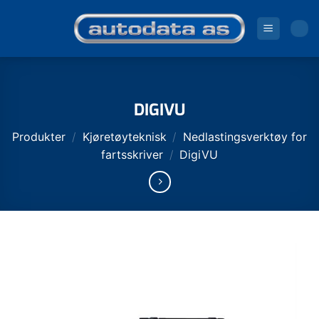
Skip
to
content
DIGIVU
Produkter
/
Kjøretøyteknisk
/
Nedlastingsverktøy for
fartsskriver
/
DigiVU