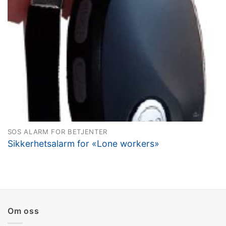
SOS ALARM FOR BETJENTER
Sikkerhetsalarm for «Lone workers»
Om oss