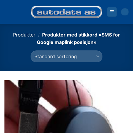
Skip
to
content
Produkter
/
Produkter med stikkord «SMS for
Google maplink posisjon»