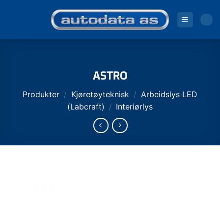
Skip
to
content
ASTRO
Produkter
/
Kjøretøyteknisk
/
Arbeidslys LED
(Labcraft)
/
Interiørlys