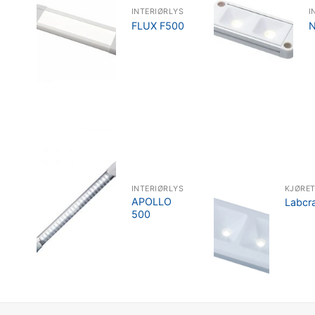
INTERIØRLYS
I
FLUX F500
INTERIØRLYS
KJØRE
APOLLO
Labcra
500