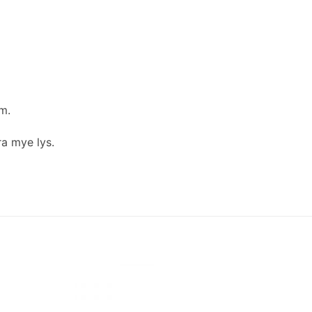
m.
ra mye lys.