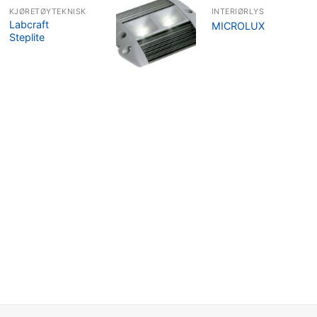
KJØRETØYTEKNISK
INTERIØRLYS
Labcraft
MICROLUX
Steplite